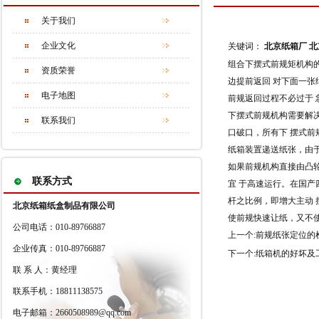
关于我们
企业文化
关键词：
北京纸箱厂
北
组合下摆式前规矩机构
资质荣誉
边提前返回 对下面一张纸
电子地图
前规返回过程不必过于
下摆式前规机构需要解
联系我们
口破口，所有下 摆式前
纸箱装置递送纸张，由
如果前规机构直接由凸
联系方式
宜 于高速运行。在国
杆之比例，即增大主动
北京纸箱纸盒制品有限公司
使前规快速让纸，又不
公司电话：010-89766887
上一个:
前规纸张定位的
企业传真：010-89766887
下一个:
纸箱机的好坏及
联 系 人：黄经理
联系手机：18811138575
电子邮箱：2660508989@qq.com